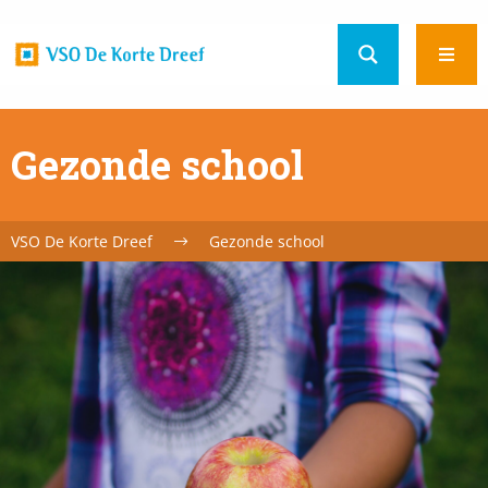
Home
Ope
url
men
Gezonde school
VSO De Korte Dreef
Gezonde school