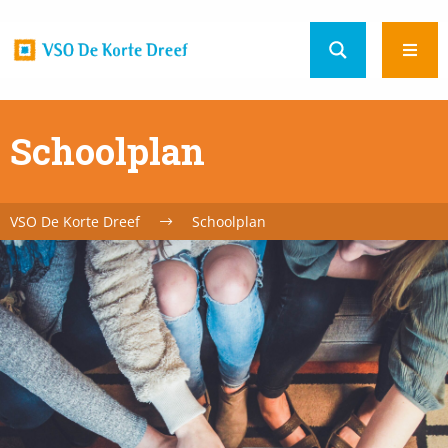
Home
Ope
url
men
Schoolplan
VSO De Korte Dreef
Schoolplan